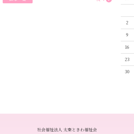
2
9
16
23
30
社会福祉法人 太秦ときわ福祉会