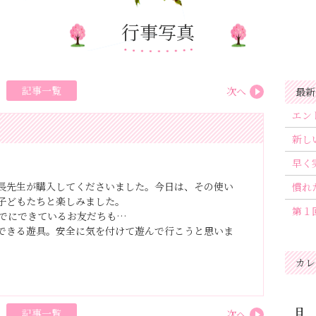
行事写真
記事一覧
次へ
最新
エン
新し
早く
長先生が購入してくださいました。今日は、その使い
慣れ
子どもたちと楽しみました。
第１
でにできているお友だちも…
できる遊具。安全に気を付けて遊んで行こうと思いま
カレ
日
記事一覧
次へ