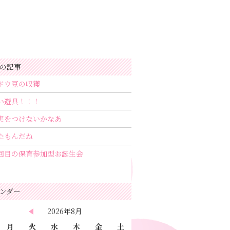
の記事
ドウ豆の収獲
い遊具！！！
実をつけないかなあ
たもんだね
回目の保育参加型お誕生会
ンダー
2026年8月
月
火
水
木
金
土