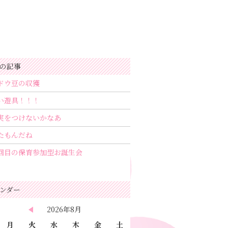
の記事
ドウ豆の収獲
い遊具！！！
実をつけないかなあ
たもんだね
回目の保育参加型お誕生会
ンダー
2026年8月
月
火
水
木
金
土