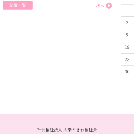
記事一覧
次へ
2
9
16
23
30
社会福祉法人 太秦ときわ福祉会