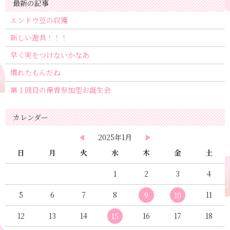
最新の記事
エンドウ豆の収獲
新しい遊具！！！
早く実をつけないかなあ
慣れたもんだね
第１回目の保育参加型お誕生会
カレンダー
2025年1月
日
月
火
水
木
金
土
1
2
3
4
5
6
7
8
11
9
10
12
13
14
16
17
18
15